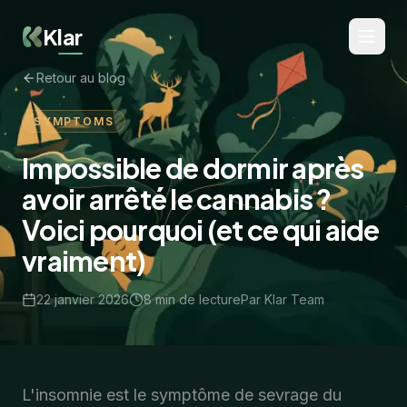
Klar
Retour au blog
SYMPTOMS
Impossible de dormir après
avoir arrêté le cannabis ?
Voici pourquoi (et ce qui aide
vraiment)
22 janvier 2026
8
min de lecture
Par
Klar Team
L'insomnie est le symptôme de sevrage du