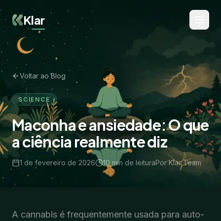
Klar
Voltar ao Blog
SCIENCE
Maconha e ansiedade: O que
a ciência realmente diz
1 de fevereiro de 2026
10
min de leitura
Por
Klar Team
A cannabis é frequentemente usada para auto-