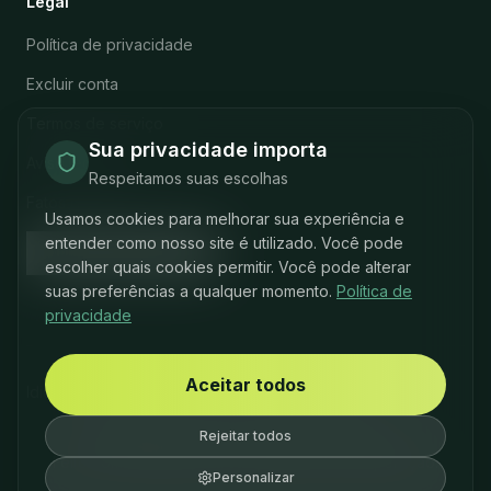
Legal
Política de privacidade
Excluir conta
Termos de serviço
Sua privacidade importa
Aviso legal
Respeitamos suas escolhas
Fatos da Marca
Usamos cookies para melhorar sua experiência e
Configurações de
entender como nosso site é utilizado. Você pode
cookies
escolher quais cookies permitir. Você pode alterar
suas preferências a qualquer momento.
Política de
privacidade
Aceitar todos
Idioma
:
English
Deutsch
Espanol
Francais
Português
Rejeitar todos
© 2026 Klar. Todos os direitos reservados.
Feito com cuidado para sua jornada de recuperação.
Personalizar