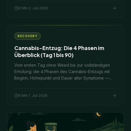
6
Min.
2. Juli 2026
RECOVERY
Cannabis-Entzug: Die 4 Phasen im
Überblick (Tag 1 bis 90)
Vom ersten Tag ohne Weed bis zur vollständigen
Erholung: die 4 Phasen des Cannabis-Entzugs mit
Beginn, Höhepunkt und Dauer aller Symptome —
und was in jeder Phase wirklich hilft.
9
Min.
1. Juli 2026