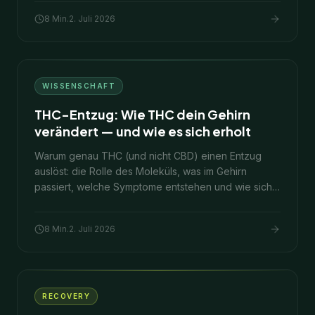
8
Min.
2. Juli 2026
WISSENSCHAFT
THC-Entzug: Wie THC dein Gehirn
verändert — und wie es sich erholt
Warum genau THC (und nicht CBD) einen Entzug
auslöst: die Rolle des Moleküls, was im Gehirn
passiert, welche Symptome entstehen und wie sich
das System wieder erholt.
8
Min.
2. Juli 2026
RECOVERY