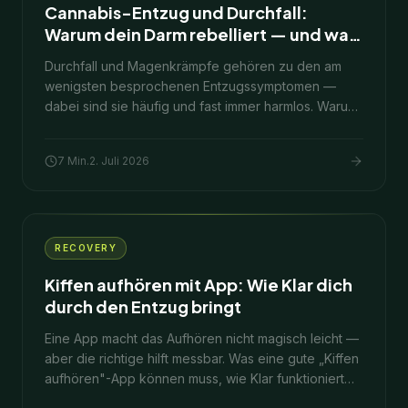
Cannabis-Entzug und Durchfall:
Warum dein Darm rebelliert — und was
hilft
Durchfall und Magenkrämpfe gehören zu den am
wenigsten besprochenen Entzugssymptomen —
dabei sind sie häufig und fast immer harmlos. Warum
dein Verdauungssystem beim Aufhören
verrücktspielt, wie lange es dauert und was wirklich
7
Min.
2. Juli 2026
hilft.
RECOVERY
Kiffen aufhören mit App: Wie Klar dich
durch den Entzug bringt
Eine App macht das Aufhören nicht magisch leicht —
aber die richtige hilft messbar. Was eine gute „Kiffen
aufhören"-App können muss, wie Klar funktioniert
und wie du kostenlos startest.