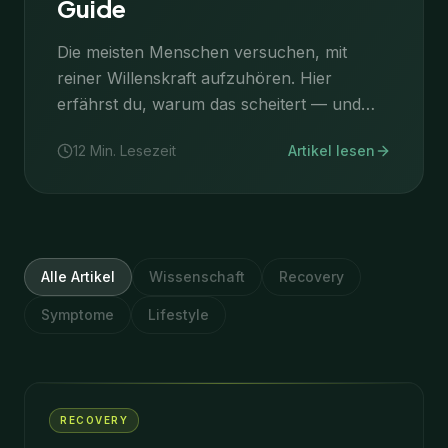
Guide
Die meisten Menschen versuchen, mit
reiner Willenskraft aufzuhören. Hier
erfährst du, warum das scheitert — und
welche 5 neurowissenschaftlich fundierten
12
Min. Lesezeit
Artikel lesen
Strategien wirklich für eine dauerhafte
Recovery funktionieren.
Alle Artikel
Wissenschaft
Recovery
Symptome
Lifestyle
RECOVERY