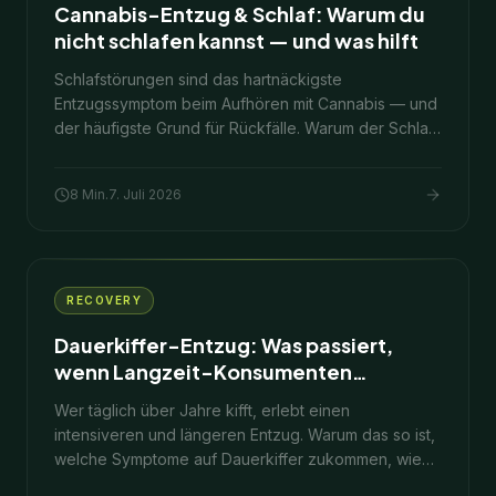
Cannabis-Entzug & Schlaf: Warum du
nicht schlafen kannst — und was hilft
Schlafstörungen sind das hartnäckigste
Entzugssymptom beim Aufhören mit Cannabis — und
der häufigste Grund für Rückfälle. Warum der Schlaf
zusammenbricht, wie lange es dauert und was Nacht
für Nacht wirklich hilft.
8
Min.
7. Juli 2026
RECOVERY
Dauerkiffer-Entzug: Was passiert,
wenn Langzeit-Konsumenten
aufhören
Wer täglich über Jahre kifft, erlebt einen
intensiveren und längeren Entzug. Warum das so ist,
welche Symptome auf Dauerkiffer zukommen, wie
lange es dauert — und was wirklich hilft.